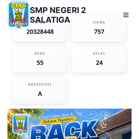
Skip
SMP NEGERI 2
to
SALATIGA
content
NPSN
SISWA
20328448
757
GURU
KELAS
55
24
AKREDITASI
A